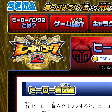
TOP
かく
ぎ
ヒーロー
をクリックすると、ヒーロ
各
着
かくど